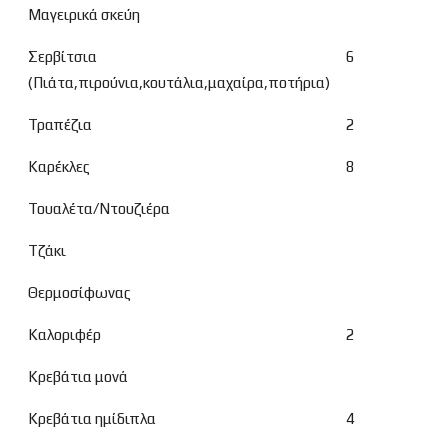
Μαγειρικά σκεύη
Σερβίτσια
6
(Πιάτα,πιρούνια,κουτάλια,μαχαίρα,ποτήρια)
Τραπέζια
2
Καρέκλες
8
Τουαλέτα/Ντουζιέρα
Τζάκι
Θερμοσίφωνας
Καλοριφέρ
2
Κρεβάτια μονά
Κρεβάτια ημίδιπλα
4