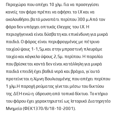
Περαχώρα που απέχει 10 χλμ. Για να προσεγγίσει
κανείς τον φάρο πρέπει να αφήσει το Ι.Χ και να
ακολουθήσει βατό μονοπάτι περίπου 300 μ.Από τον
φάρο δεν υπάρχει οπτικός έλεγχος του Ι.Χ. Η
περιοχήγενικά είναι δύσβατη και επικίνδυνη για μικρά
παιδιά. Ο φάρος είναι περιφραγμένος με πέτρινο
τοιχίού ψους 1-1,5μ.και στην μπροστινή πλευράμε
τοιχίο και κάγκελο ύψους 2,5μ. περίπου. Η παραλία
που βρίσκεται κοντά δεν είναι κατάλληλη για μικρά
παιδιά επειδή έχει βαθιά νερά και βράχια, γι’αυτό
προτείνεται η λίμνη Βουλιαγμένης που απέχει περίπου
1 χλμ.Η παροχή ρεύματος γίνεται μέσω του δικτύου
της ΔΕΗ ενώ η ύδρευση από τοπικό δίκτυο. Το κτήριο
του φάρου έχει χαρακτηριστεί ως Ιστορικό Διατηρητέο
Μνημείο (ΦΕΚ1370/Β/18-10-2001).