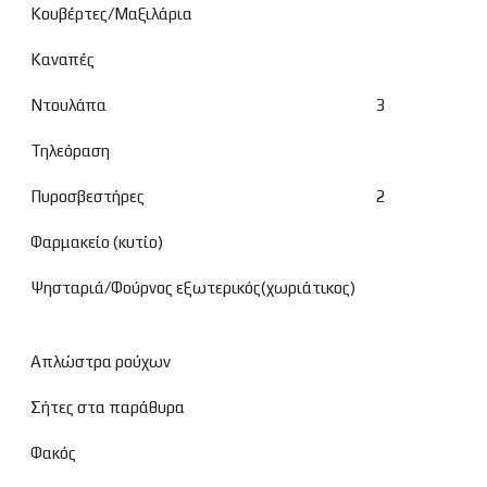
Κουβέρτες/Μαξιλάρια
Καναπές
Ντουλάπα
3
Τηλεόραση
Πυροσβεστήρες
2
Φαρμακείο (κυτίο)
Ψησταριά/Φούρνος εξωτερικός(χωριάτικος)
Απλώστρα ρούχων
Σήτες στα παράθυρα
Φακός