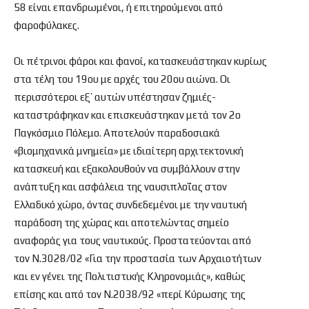
58 είναι επανδρωμένοι, ή επιτηρούμενοι από
φαροφύλακες.
Οι πέτρινοι φάροι και φανοί, κατασκευάστηκαν κυρίως
στα τέλη του 19ου με αρχές του 20ου αιώνα. Οι
περισσότεροι εξ’ αυτών υπέστησαν ζημιές-
καταστράφηκαν και επισκευάστηκαν μετά τον 2ο
Παγκόσμιο Πόλεμο. Αποτελούν παραδοσιακά
«βιομηχανικά μνημεία» με ιδιαίτερη αρχιτεκτονική
κατασκευή και εξακολουθούν να συμβάλλουν στην
ανάπτυξη και ασφάλεια της ναυσιπλοΐας στον
Ελλαδικό χώρο, όντας συνδεδεμένοι με την ναυτική
παράδοση της χώρας και αποτελώντας σημείο
αναφοράς για τους ναυτικούς. Προστατεύονται από
τον Ν.3028/02 «Για την προστασία των Αρχαιοτήτων
και εν γένει της Πολιτιστικής Κληρονομιάς», καθώς
επίσης και από τον Ν.2038/92 «περί Κύρωσης της