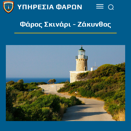
Φάρος Σκινάρι - Ζάκυνθος