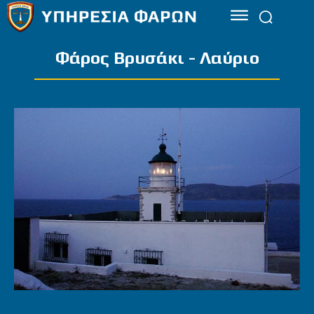
Φάρος Βρυσάκι - Λαύριο