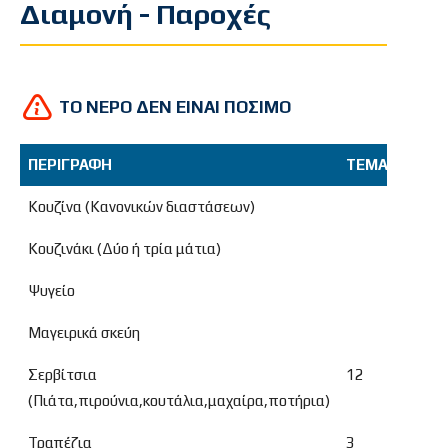
Διαμονή - Παροχές
ΤΟ ΝΕΡΟ ΔΕΝ ΕΙΝΑΙ ΠΟΣΙΜΟ
ΠΕΡΙΓΡΑΦΗ
ΤΕΜΑΧΙΑ
ΔΙ
ΠΕΡΙΓΡΑΦΗ
ΤΕΜΑΧΙΑ
ΔΙ
Κουζίνα (Κανονικών διαστάσεων)
Κουζινάκι (Δύο ή τρία μάτια)
Ψυγείο
Μαγειρικά σκεύη
Σερβίτσια
12
(Πιάτα,πιρούνια,κουτάλια,μαχαίρα,ποτήρια)
Τραπέζια
3